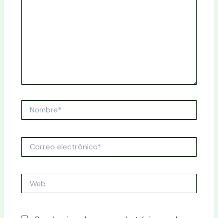
Nombre*
Correo
electrónico*
Web