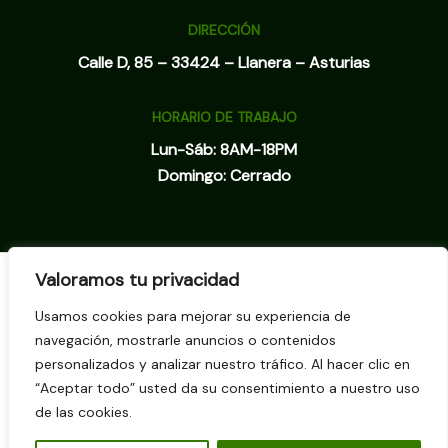
DIRECCIÓN
Calle D, 85 – 33424 – Llanera – Asturias
HORARIO DE TRABAJO
Lun-Sáb: 8AM-18PM
Domingo: Cerrado
Valoramos tu privacidad
Inicio
Nosotros
Usamos cookies para mejorar su experiencia de
navegación, mostrarle anuncios o contenidos
Servicios
personalizados y analizar nuestro tráfico. Al hacer clic en
Blog
“Aceptar todo” usted da su consentimiento a nuestro uso
Contacto
de las cookies.